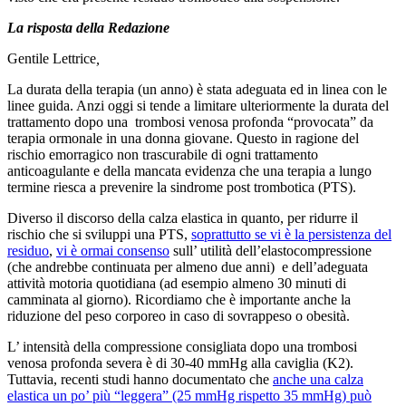
La risposta della Redazione
Gentile Lettrice
,
La durata della terapia (un anno) è stata adeguata ed in linea con le
linee guida. Anzi oggi si tende a limitare ulteriormente la durata del
trattamento dopo una trombosi venosa profonda “provocata” da
terapia ormonale in una donna giovane. Questo in ragione del
rischio emorragico non trascurabile di ogni trattamento
anticoagulante e della mancata evidenza che una terapia a lungo
termine riesca a prevenire la sindrome post trombotica (PTS).
Diverso il discorso della calza elastica in quanto, per ridurre il
rischio che si sviluppi una PTS,
soprattutto se vi è la persistenza del
residuo
,
vi è ormai consenso
sull’ utilità dell’elastocompressione
(che andrebbe continuata per almeno due anni) e dell’adeguata
attività motoria quotidiana (ad esempio almeno 30 minuti di
camminata al giorno). Ricordiamo che è importante anche la
riduzione del peso corporeo in caso di sovrappeso o obesità.
L’ intensità della compressione consigliata dopo una trombosi
venosa profonda severa è di 30-40 mmHg alla caviglia (K2).
Tuttavia, recenti studi hanno documentato che
anche una calza
elastica un po’ più “leggera” (25 mmHg rispetto 35 mmHg) può