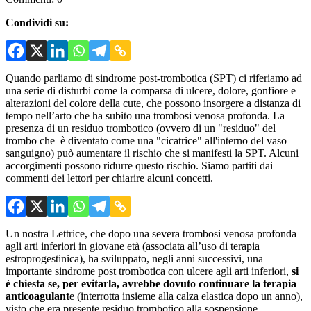
Condividi su:
Quando parliamo di sindrome post-trombotica (SPT) ci riferiamo ad
una serie di disturbi come la comparsa di ulcere, dolore, gonfiore e
alterazioni del colore della cute, che possono insorgere a distanza di
tempo nell’arto che ha subito una trombosi venosa profonda. La
presenza di un residuo trombotico (ovvero di un "residuo" del
trombo che è diventato come una "cicatrice" all'interno del vaso
sanguigno) può aumentare il rischio che si manifesti la SPT. Alcuni
accorgimenti possono ridurre questo rischio. Siamo partiti dai
commenti dei lettori per chiarire alcuni concetti.
Un nostra Lettrice, che dopo una severa trombosi venosa profonda
agli arti inferiori in giovane età (associata all’uso di terapia
estroprogestinica), ha sviluppato, negli anni successivi, una
importante sindrome post trombotica con ulcere agli arti inferiori,
si
è chiesta se, per evitarla, avrebbe dovuto continuare la terapia
anticoagulant
e (interrotta insieme alla calza elastica dopo un anno),
visto che era presente residuo trombotico alla sospensione.