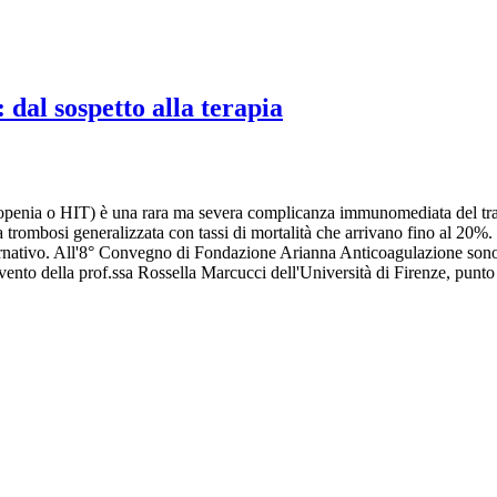
dal sospetto alla terapia
nia o HIT) è una rara ma severa complicanza immunomediata del trattam
una trombosi generalizzata con tassi di mortalità che arrivano fino al 20
ternativo. All'8° Convegno di Fondazione Arianna Anticoagulazione sono s
vento della prof.ssa Rossella Marcucci dell'Università di Firenze, punto