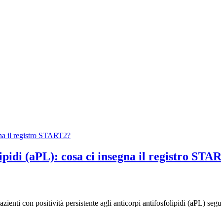
lipidi (aPL): cosa ci insegna il registro STA
ienti con positività persistente agli anticorpi antifosfolipidi (aPL) segui