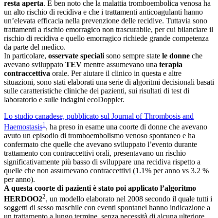
resta aperta
. È ben noto che la malattia tromboembolica venosa ha
un alto rischio di recidiva e che i trattamenti anticoagulanti hanno
un’elevata efficacia nella prevenzione delle recidive. Tuttavia sono
trattamenti a rischio emorragico non trascurabile, per cui bilanciare il
rischio di recidiva e quello emorragico richiede grande competenza
da parte del medico.
In particolare,
osservate speciali
sono sempre state
le donne
che
avevano sviluppato
TEV
mentre assumevano una
terapia
contraccettiva
orale. Per aiutare il clinico in questa e altre
situazioni, sono stati elaborati una serie di algoritmi decisionali basati
sulle caratteristiche cliniche dei pazienti, sui risultati di test di
laboratorio e sulle indagini ecoDoppler.
Lo studio canadese, pubblicato sul Journal of Thrombosis and
1
Haemostasis
, ha preso in esame una coorte di donne che avevano
avuto un episodio di tromboembolismo venoso spontaneo e ha
confermato che quelle che avevano sviluppato l’evento durante
trattamento con contraccettivi orali, presentavano un rischio
significativamente più basso di sviluppare una recidiva rispetto a
quelle che non assumevano contraccettivi (1.1% per anno vs 3.2 %
per anno).
A questa coorte di pazienti è stato poi applicato l’algoritmo
2
HERDOO2
, un modello elaborato nel 2008 secondo il quale tutti i
soggetti di sesso maschile con eventi spontanei hanno indicazione a
un trattamento a lungo termine, senza necessità di alcuna ulteriore