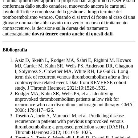
L’utilità quindi dell’approccio proposto dall’algoritmo DASH è stata
confermata dallo studio canadese, muovendo ancora le carte sul
tavolo difficile e complesso della gestione a lungo termine del
tromboembolismo venoso. Quando ci si trovi di fronte al caso di una
giovane donna che abbia avuto un evento in corso di trattamento
contraccettivo, la decisione sulla durata del trattamento
anticoagulante
dovrà tenere conto anche di questi dati.
Bibliografia
Aziz D, Skeith L, Rodger MA, Sabri E, Righini M, Kovacs
MJ, Carrier M, Kahn SR, Wells PS, Anderson DR, Chagnon
I, Solymoss S, Crowther MA, White RH, Le Gal G. Long-
term risk of recurrent venous thromboembolism after a first
contraceptive-related event: Data from REVERSE cohort
study. J Thromb Haemost. 2021;19:1526-1532.
Rodger MA, Kahn SR, Wells PS, et al. Identifying
unprovoked thromboembolism patients at low risk for
recurrence who can discontinue anticoagulant therapy. CMAJ
2008; 179:417–426.
Tosetto A, Iorio A, Marcucci M, et al. Predicting disease
recurrence in patients with previous unprovoked venous
thromboembolism: a proposed prediction score (DASH). J
Thromb Haemost 2012; 10:1019–1025.
Tosetto A, Testa S, Martinelli I, Poli D, Cosmi B, Lodigiani