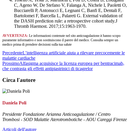
C, Ageno W, De Stefano V, Falanga A, Nichele I, Paoletti O,
Bucciarelli P, Antonucci E, Legnani C, Banfi E, Dentali F,
Bartolomei F, Barcella L, Palareti G. External validation of
the DASH prediction rule: a retrospective cohort study.J
Thromb Haemost. 2017;15:1963-1970.
AVVERTENZA:
Le informazioni contenute nel sito anticoagulazione.it hanno scopo
puramente informativo e non sostituiscono il parere del medico. Consulta sempre un
medico prima di prendere decisioni sulla tua salute
Precedente
L’intelligenza artificiale aiuta a rilevare precocemente le
malattie cardiache
Prossimo
Alfasigma acquisisce la licenza europea per bentracimab,
che contrasta gli effetti antipiastrinici di ticagrelor
Circa l'autore
Daniela Poli
Presidente Fondazione Arianna Anticoagulazione / Centro
Trombosi - SOD Malattie Aterotrombotiche - AOU Careggi Firenze
Articoli dell'autore