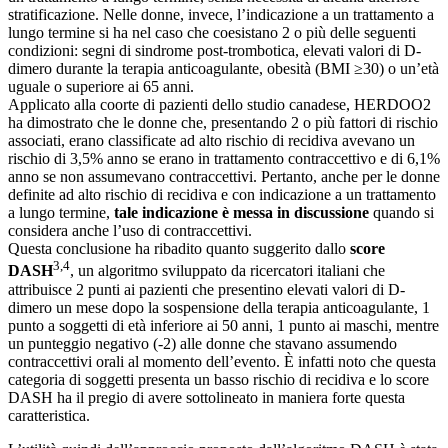
stratificazione. Nelle donne, invece, l’indicazione a un trattamento a
lungo termine si ha nel caso che coesistano 2 o più delle seguenti
condizioni: segni di sindrome post-trombotica, elevati valori di D-
dimero durante la terapia anticoagulante, obesità (BMI ≥30) o un’età
uguale o superiore ai 65 anni.
Applicato alla coorte di pazienti dello studio canadese, HERDOO2
ha dimostrato che le donne che, presentando 2 o più fattori di rischio
associati, erano classificate ad alto rischio di recidiva avevano un
rischio di 3,5% anno se erano in trattamento contraccettivo e di 6,1%
anno se non assumevano contraccettivi. Pertanto, anche per le donne
definite ad alto rischio di recidiva e con indicazione a un trattamento
a lungo termine,
tale indicazione è messa in discussione
quando si
considera anche l’uso di contraccettivi.
Questa conclusione ha ribadito quanto suggerito dallo
score
3,4
DASH
, un algoritmo sviluppato da ricercatori italiani che
attribuisce 2 punti ai pazienti che presentino elevati valori di D-
dimero un mese dopo la sospensione della terapia anticoagulante, 1
punto a soggetti di età inferiore ai 50 anni, 1 punto ai maschi, mentre
un punteggio negativo (-2) alle donne che stavano assumendo
contraccettivi orali al momento dell’evento. È infatti noto che questa
categoria di soggetti presenta un basso rischio di recidiva e lo score
DASH ha il pregio di avere sottolineato in maniera forte questa
caratteristica.