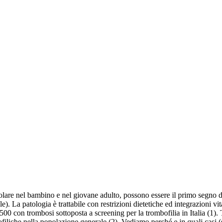
re nel bambino e nel giovane adulto, possono essere il primo segno di un
e). La patologia è trattabile con restrizioni dietetiche ed integrazioni 
 500 con trombosi sottoposta a screening per la trombofilia in Italia (1)
ofiliche nella popolazione generale (2). Vediamo perché e in quali casi (