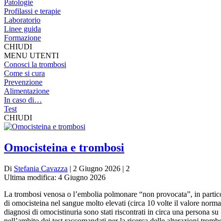
Patologie
Profilassi e terapie
Laboratorio
Linee guida
Formazione
CHIUDI
MENU UTENTI
Conosci la trombosi
Come si cura
Prevenzione
Alimentazione
In caso di…
Test
CHIUDI
Omocisteina e trombosi
Di
Stefania Cavazza
| 2 Giugno 2026 | 2
Ultima modifica: 4 Giugno 2026
La trombosi venosa o l’embolia polmonare “non provocata”, in particola
di omocisteina nel sangue molto elevati (circa 10 volte il valore normal
diagnosi di omocistinuria sono stati riscontrati in circa una persona su
nell’ambito dei test raccomandati per la ricerca delle alterazioni tromb