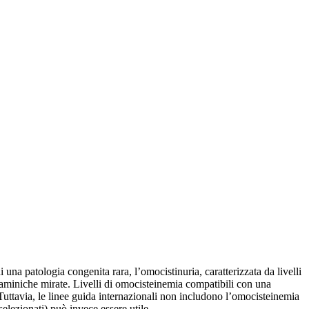
a patologia congenita rara, l’omocistinuria, caratterizzata da livelli
vitaminiche mirate. Livelli di omocisteinemia compatibili con una
. Tuttavia, le linee guida internazionali non includono l’omocisteinemia
selezionati) può invece essere utile.