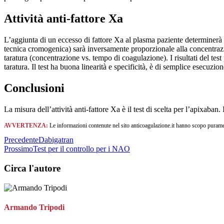
Attività anti-fattore Xa
L’aggiunta di un eccesso di fattore Xa al plasma paziente determinerà 
tecnica cromogenica) sarà inversamente proporzionale alla concentrazi
taratura (concentrazione vs. tempo di coagulazione). I risultati del te
taratura. Il test ha buona linearità e specificità, è di semplice esecu
Conclusioni
La misura dell’attività anti-fattore Xa è il test di scelta per l’apixaba
AVVERTENZA:
Le informazioni contenute nel sito anticoagulazione.it hanno scopo puramen
Precedente
Dabigatran
Prossimo
Test per il controllo per i NAO
Circa l'autore
Armando Tripodi