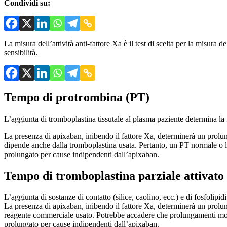
Condividi su:
La misura dell’attività anti-fattore Xa è il test di scelta per la misu
sensibilità.
Tempo di protrombina (PT)
L’aggiunta di tromboplastina tissutale al plasma paziente determina la
La presenza di apixaban, inibendo il fattore Xa, determinerà un prolu
dipende anche dalla tromboplastina usata. Pertanto, un PT normale o le
prolungato per cause indipendenti dall’apixaban.
Tempo di tromboplastina parziale attivat
L’aggiunta di sostanze di contatto (silice, caolino, ecc.) e di fosfoli
La presenza di apixaban, inibendo il fattore Xa, determinerà un prolu
reagente commerciale usato. Potrebbe accadere che prolungamenti mode
prolungato per cause indipendenti dall’apixaban.