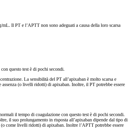
n ng/mL. Il PT e l’APTT non sono adeguati a causa della loro scarsa
 con questo test è di pochi secondi.
entrazione. La sensibilità del PT all’apixaban è molto scarsa e
enza (o livelli ridotti) di apixaban. Inoltre, il PT potrebbe essere
i normali il tempo di coagulazione con questo test è di pochi secondi.
re, il suo prolungamento in risposta all’apixaban dipende dal tipo di
 come livelli ridotti) di apixaban. Inoltre l’APTT potrebbe essere