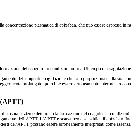
ra della concentrazione plasmatica di apixaban, che può essere espressa i
 formazione del coagulo. In condizioni normali il tempo di coagulazione
ngamento del tempo di coagulazione che sarà proporzionale alla sua conc
ggermente prolungato, potrebbe essere erroneamente interpretato come ass
o (APTT)
pidi al plasma paziente determina la formazione del coagulo. In condizion
ngamento dell’APTT. L’APTT è scarsamente sensibile all’apixaban. Inolt
sti del’APTT possano essere erroneamente interpretati come assenza (o