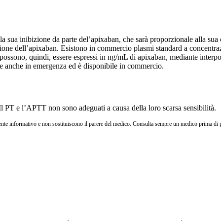
la sua inibizione da parte del’apixaban, che sarà proporzionale alla sua
one dell’apixaban. Esistono in commercio plasmi standard a concentrazio
st possono, quindi, essere espressi in ng/mL di apixaban, mediante interp
zione anche in emergenza ed è disponibile in commercio.
n. Il PT e l’APTT non sono adeguati a causa della loro scarsa sensibilità.
te informativo e non sostituiscono il parere del medico. Consulta sempre un medico prima di pr