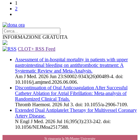
1
2
INFORMAZIONE GRATUITA
CLOT+ RSS Feed
Assessment of in-hospital mortality in patients with upper
gastrointestinal bleeding on antithrombotic treatment: A
Systematic Review and Meta-Analysis.
Am J Med. 2026 Jun 23:S0002-9343(26)00489-4. doi:
10.1016/j.amjmed.2026.06.006.
Discontinuation of Oral Anticoagulation After Successful
Catheter Ablation for Atrial Fibrillation: Meta-analysis of
Randomized Clinical Trials.
Thromb Haemost. 2026 Jul 3. doi: 10.1055/a-2906-7109.
Extended Dual Antiplatelet Therapy for Multivessel Coronary
Artery Disease.
N Engl J Med. 2026 Jul 16;395(3):233-242. doi:
10.1056/NEJMoa2517588.
Si ringrazia la McMaster University