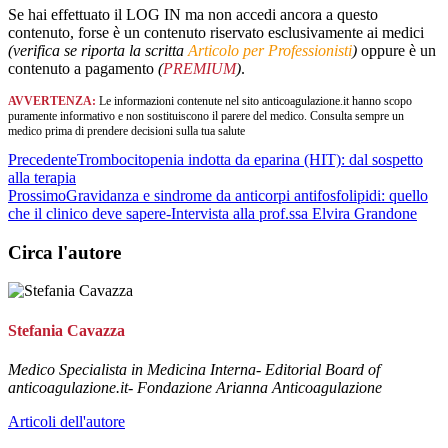
Se hai effettuato il LOG IN ma non accedi ancora a questo
contenuto, forse è un contenuto riservato esclusivamente ai medici
(verifica se riporta la scritta
Articolo per Professionisti
)
oppure è un
contenuto a pagamento
(
PREMIUM
)
.
AVVERTENZA:
Le informazioni contenute nel sito anticoagulazione.it hanno scopo
puramente informativo e non sostituiscono il parere del medico. Consulta sempre un
medico prima di prendere decisioni sulla tua salute
Precedente
Trombocitopenia indotta da eparina (HIT): dal sospetto
alla terapia
Prossimo
Gravidanza e sindrome da anticorpi antifosfolipidi: quello
che il clinico deve sapere-Intervista alla prof.ssa Elvira Grandone
Circa l'autore
Stefania Cavazza
Medico Specialista in Medicina Interna- Editorial Board of
anticoagulazione.it- Fondazione Arianna Anticoagulazione
Articoli dell'autore